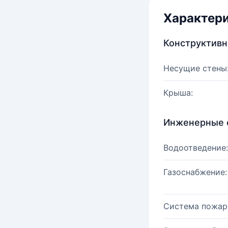
Характер
Конструктив
Несущие стены
Крыша:
Инженерные 
Водоотведение:
Газоснабжение:
Система пожар