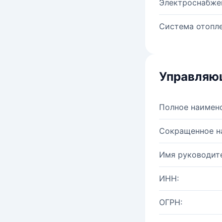
Электроснабже
Система отопле
Управляю
Полное наимен
Сокращенное н
Имя руководите
ИНН:
ОГРН: