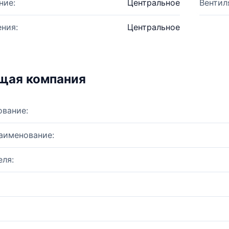
ние:
Центральное
Вентил
ния:
Центральное
щая компания
ование:
аименование:
ля: