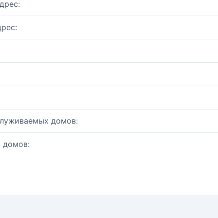
дрес:
рес:
служиваемых домов:
 домов: