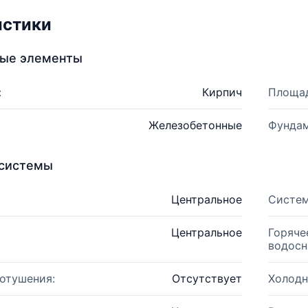
истики
ные элементы
:
Кирпич
Площад
Железобетонные
Фундам
системы
Центральное
Систем
Центральное
Горяче
водосн
отушения:
Отсутствует
Холодн