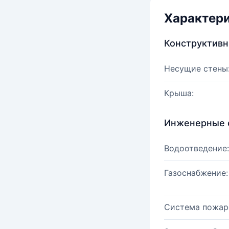
Характер
Конструктив
Несущие стены
Крыша:
Инженерные 
Водоотведение:
Газоснабжение:
Система пожар