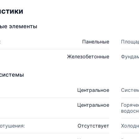
истики
ные элементы
:
Панельные
Площад
Железобетонные
Фундам
системы
Центральное
Систем
Центральное
Горяче
водосн
отушения:
Отсутствует
Холодн