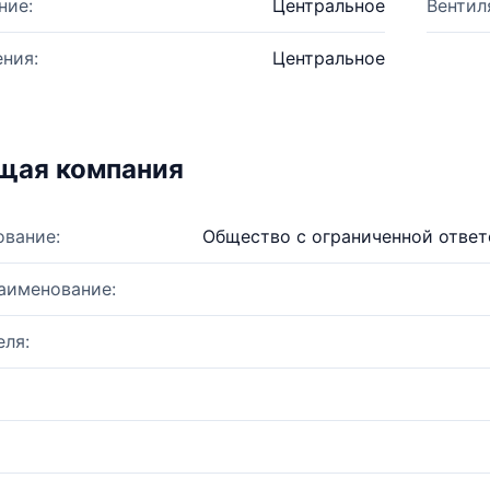
ние:
Центральное
Вентил
ния:
Центральное
щая компания
ование:
Общество с ограниченной отве
аименование:
ля: