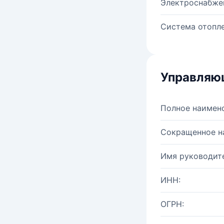
Электроснабже
Система отопле
Управляю
Полное наимен
Сокращенное н
Имя руководите
ИНН:
ОГРН: