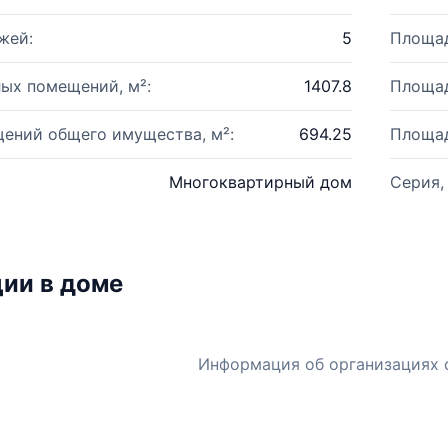
жей:
5
Площад
ых помещений, м²:
1407.8
Площад
ений общего имущества, м²:
694.25
Площад
Многоквартирный дом
Серия,
ии в доме
Информация об организациях 