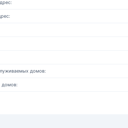
дрес:
рес:
служиваемых домов:
 домов: