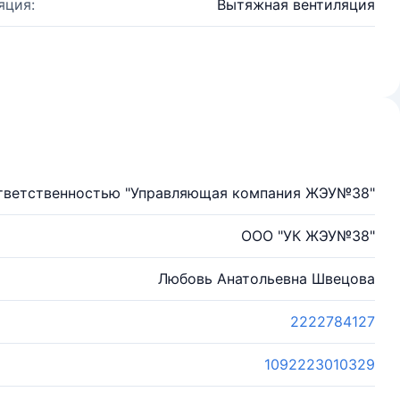
яция:
Вытяжная вентиляция
ответственностью "Управляющая компания ЖЭУ№38"
ООО "УК ЖЭУ№38"
Любовь Анатольевна Швецова
2222784127
1092223010329