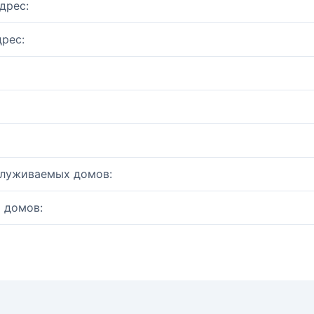
дрес:
рес:
служиваемых домов:
 домов: