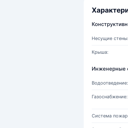
Характер
Конструктив
Несущие стены
Крыша:
Инженерные 
Водоотведение:
Газоснабжение:
Система пожар