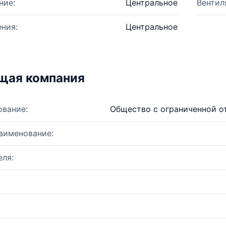
ние:
Центральное
Вентил
ния:
Центральное
щая компания
ование:
Общество с ограниченной 
аименование:
ля: