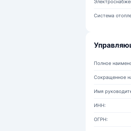
Электроснабже
Система отопле
Управляю
Полное наимен
Сокращенное н
Имя руководите
ИНН:
ОГРН: