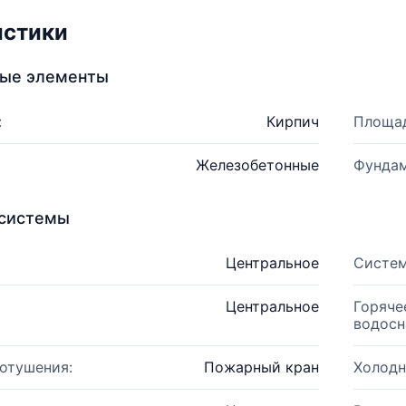
истики
ные элементы
:
Кирпич
Площад
Железобетонные
Фундам
системы
Центральное
Систем
Центральное
Горяче
водосн
отушения:
Пожарный кран
Холодн