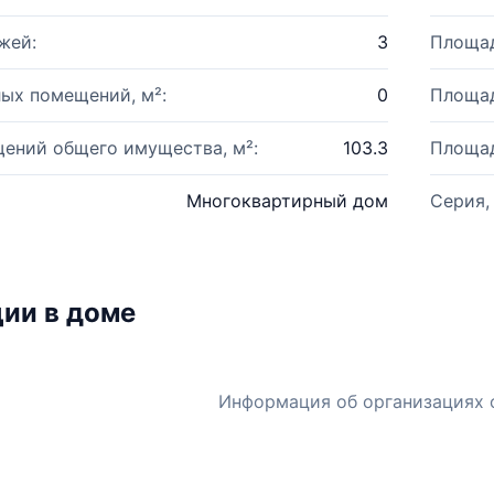
жей:
3
Площад
ых помещений, м²:
0
Площад
ений общего имущества, м²:
103.3
Площад
Многоквартирный дом
Серия,
ии в доме
Информация об организациях 