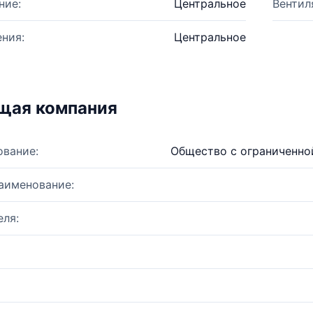
ние:
Центральное
Вентил
ния:
Центральное
щая компания
ование:
Общество с ограниченно
аименование:
ля: