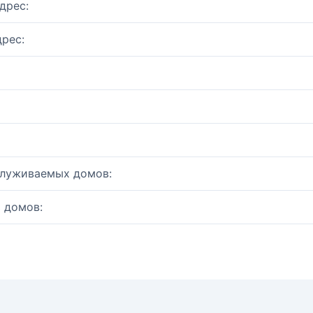
дрес:
рес:
служиваемых домов:
 домов: