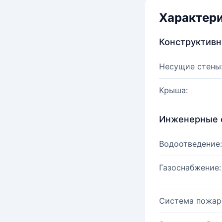
Характер
Конструктив
Несущие стены
Крыша:
Инженерные 
Водоотведение:
Газоснабжение:
Система пожар