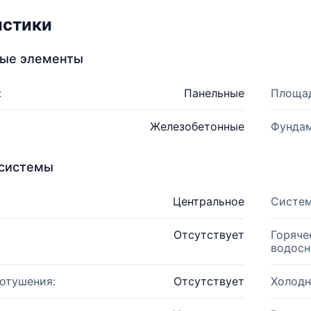
истики
ные элементы
:
Панельные
Площад
Железобетонные
Фундам
системы
Центральное
Систем
Отсутствует
Горяче
водосн
отушения:
Отсутствует
Холодн