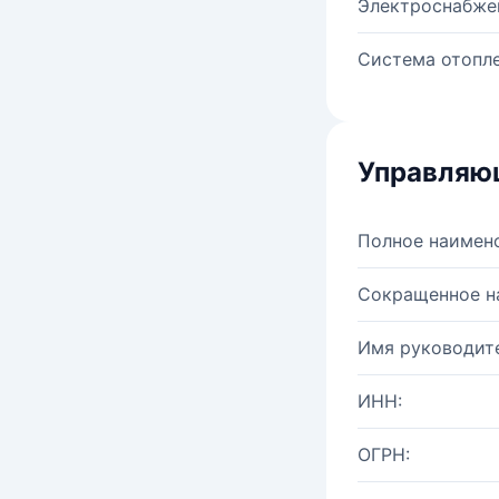
Электроснабже
Система отопле
Управляю
Полное наимен
Сокращенное н
Имя руководите
ИНН:
ОГРН: