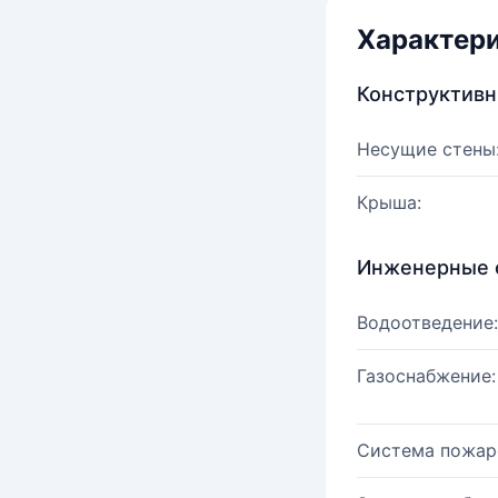
Характер
Конструктив
Несущие стены
Крыша:
Инженерные 
Водоотведение:
Газоснабжение:
Система пожар