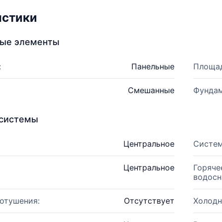
истики
ные элементы
:
Панельные
Площад
Смешанные
Фундам
системы
Центральное
Систем
Центральное
Горяче
водосн
отушения:
Отсутствует
Холодн