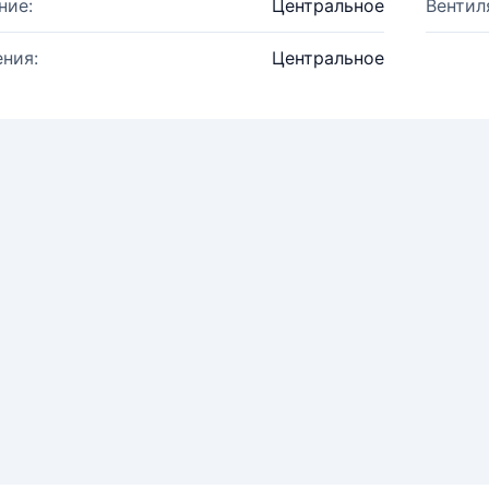
ние:
Центральное
Вентил
ния:
Центральное