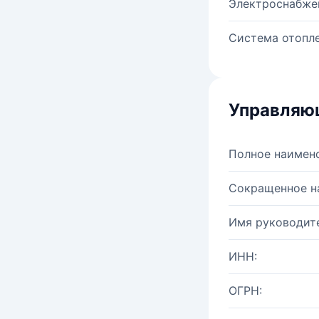
Электроснабже
Система отопле
Управляю
Полное наимен
Сокращенное н
Имя руководите
ИНН:
ОГРН: