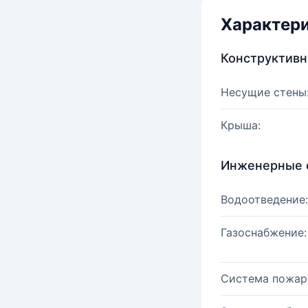
Характер
Конструктив
Несущие стены
Крыша:
Инженерные 
Водоотведение:
Газоснабжение:
Система пожар