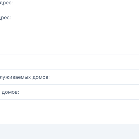
дрес:
рес:
служиваемых домов:
 домов: