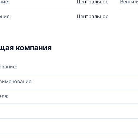
ние:
Центральное
Вентил
ния:
Центральное
щая компания
ование:
аименование:
ля: