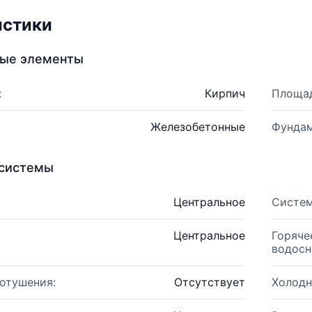
истики
ные элементы
:
Кирпич
Площад
Железобетонные
Фундам
системы
Центральное
Систем
Центральное
Горяче
водосн
отушения:
Отсутствует
Холодн