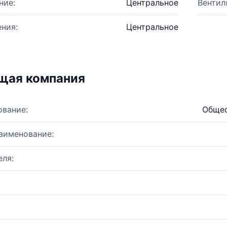
ние:
Центральное
Вентил
ния:
Центральное
щая компания
ование:
Общес
аименование:
ля: