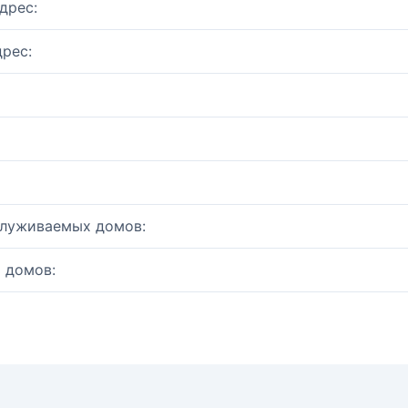
дрес:
рес:
служиваемых домов:
 домов: