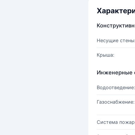
Характер
Конструктив
Несущие стены
Крыша:
Инженерные 
Водоотведение:
Газоснабжение:
Система пожар