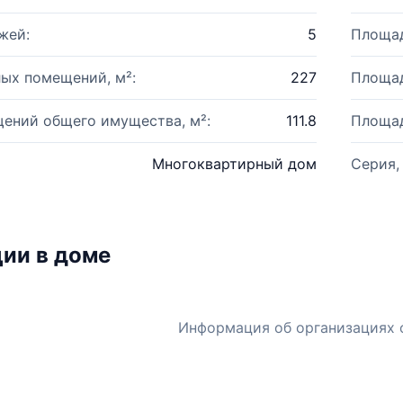
жей:
5
Площад
ых помещений, м²:
227
Площад
ений общего имущества, м²:
111.8
Площад
Многоквартирный дом
Серия,
ии в доме
Информация об организациях 