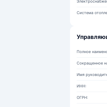
Электроснабже
Система отопле
Управляю
Полное наимен
Сокращенное н
Имя руководите
ИНН:
ОГРН: