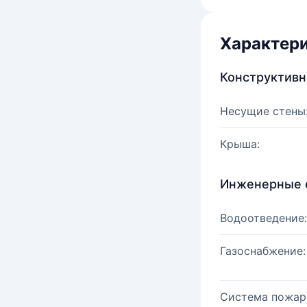
Характер
Конструктив
Несущие стены
Крыша:
Инженерные 
Водоотведение:
Газоснабжение:
Система пожар