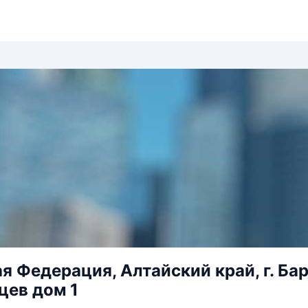
я Федерация, Алтайский край, г. Барн
цев дом 1