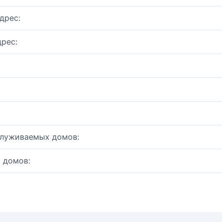
дрес:
рес:
служиваемых домов:
 домов: