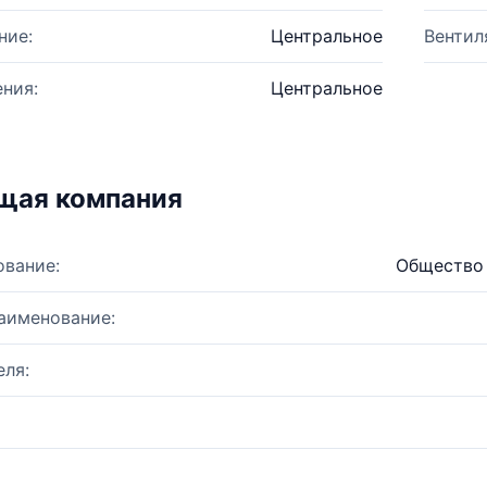
ние:
Центральное
Вентил
ния:
Центральное
щая компания
ование:
Общество 
аименование:
ля: