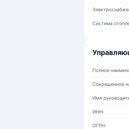
Электроснабже
Система отопле
Управляю
Полное наимен
Сокращенное н
Имя руководите
ИНН:
ОГРН: