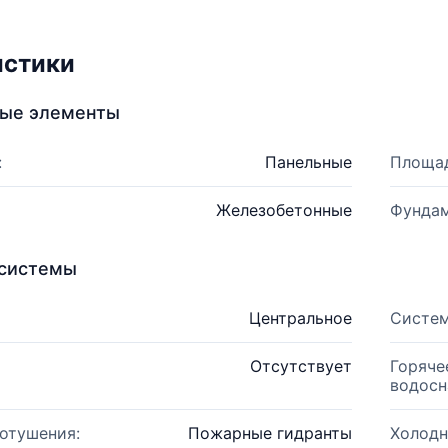
истики
ные элементы
:
Панельные
Площад
Железобетонные
Фундам
системы
Центральное
Систем
Отсутствует
Горяче
водосн
отушения:
Пожарные гидранты
Холодн