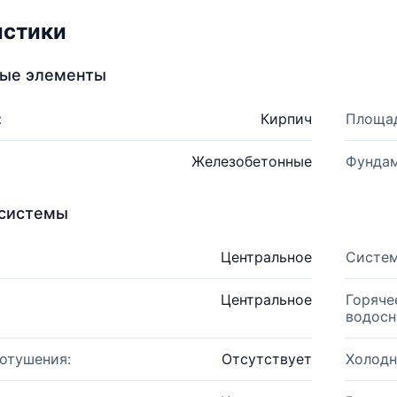
истики
ные элементы
:
Кирпич
Площад
Железобетонные
Фундам
системы
Центральное
Систем
Центральное
Горяче
водосн
отушения:
Отсутствует
Холодн