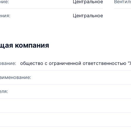
ние:
Центральное
Вентил
ния:
Центральное
щая компания
ование:
общество с ограниченной ответственностью 
аименование:
ля: