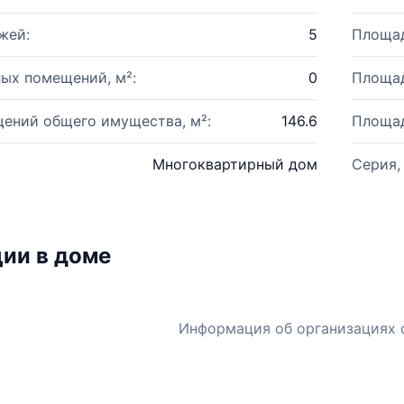
жей:
5
Площад
ых помещений, м²:
0
Площад
ений общего имущества, м²:
146.6
Площад
Многоквартирный дом
Серия,
ии в доме
Информация об организациях 