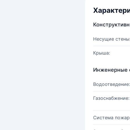
Характер
Конструктив
Несущие стены
Крыша:
Инженерные 
Водоотведение:
Газоснабжение:
Система пожар