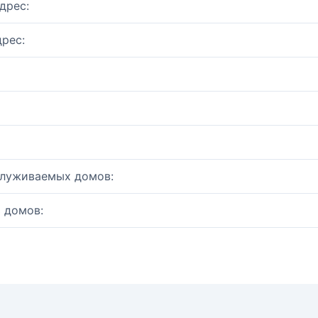
дрес:
рес:
служиваемых домов:
 домов: