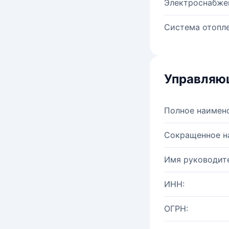
Электроснабже
Система отопле
Управляю
Полное наимен
Сокращенное н
Имя руководите
ИНН:
ОГРН: