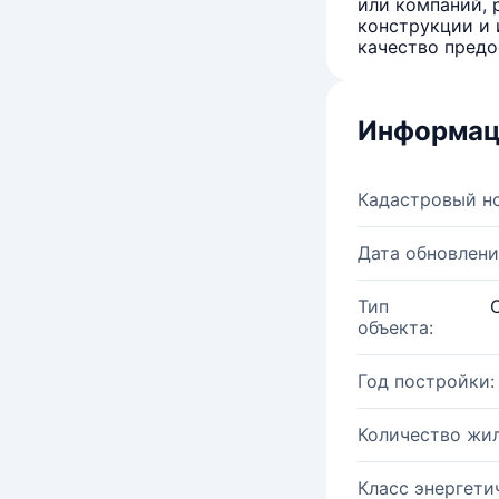
или компаний, 
конструкции и 
качество предо
Информац
Кадастровый н
Дата обновлени
Тип
объекта:
Год постройки:
Количество жи
Класс энергети