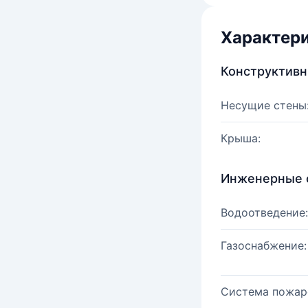
Характер
Конструктив
Несущие стены
Крыша:
Инженерные 
Водоотведение:
Газоснабжение:
Система пожар