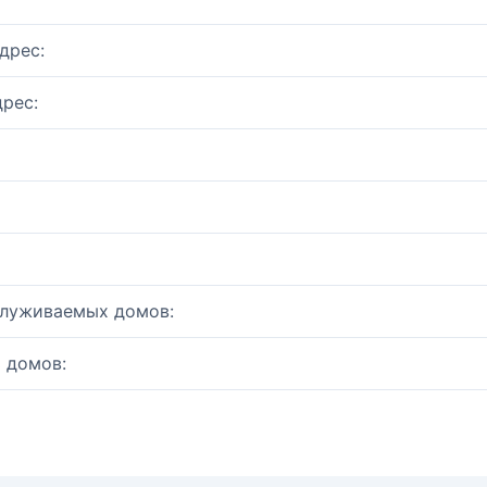
дрес:
рес:
служиваемых домов:
 домов: