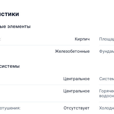
истики
ные элементы
:
Кирпич
Площад
Железобетонные
Фундам
системы
Центральное
Систем
Центральное
Горяче
водосн
отушения:
Отсутствует
Холодн