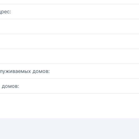
рес:
служиваемых домов:
 домов: