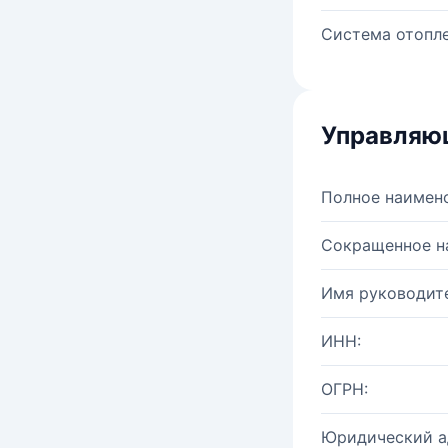
Система отопле
Управляю
Полное наимен
Сокращенное н
Имя руководите
ИНН:
ОГРН:
Юридический а