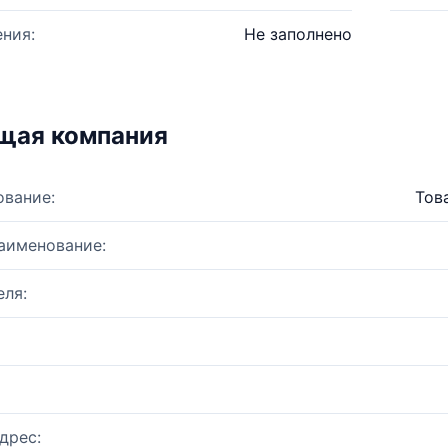
ния:
Не заполнено
щая компания
ование:
Тов
аименование:
ля:
дрес: