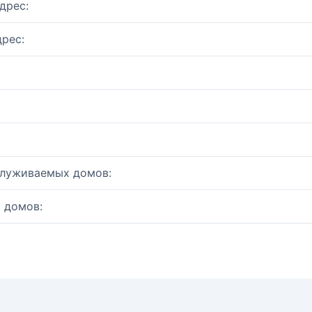
дрес:
рес:
служиваемых домов:
 домов: