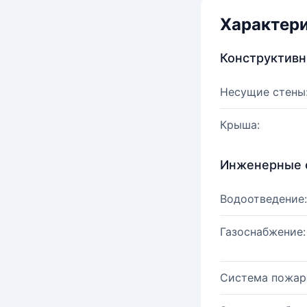
Характер
Конструктив
Несущие стены
Крыша:
Инженерные 
Водоотведение:
Газоснабжение:
Система пожар