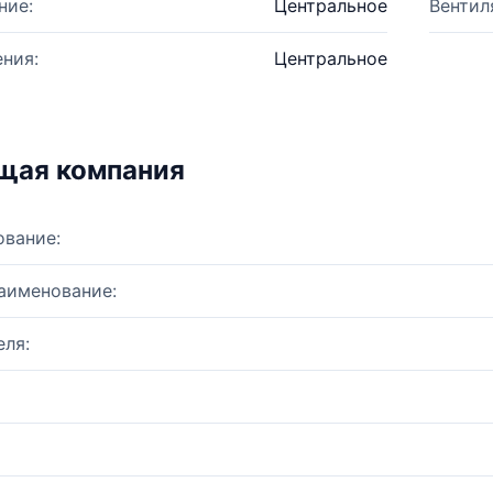
ние:
Центральное
Вентил
ния:
Центральное
щая компания
ование:
аименование:
ля: