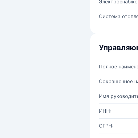
Электроснабже
Система отопле
Управляю
Полное наимен
Сокращенное н
Имя руководите
ИНН:
ОГРН: