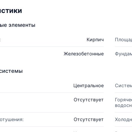
истики
ные элементы
:
Кирпич
Площад
Железобетонные
Фундам
системы
Центральное
Систем
Отсутствует
Горяче
водосн
отушения:
Отсутствует
Холодн