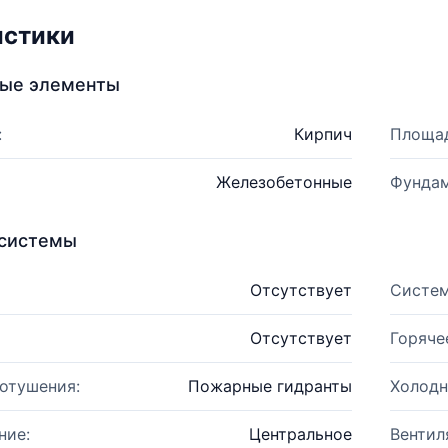
истики
ные элементы
:
Кирпич
Площад
Железобетонные
Фундам
системы
Отсутствует
Систем
Отсутствует
Горяче
отушения:
Пожарные гидранты
Холодн
ние:
Центральное
Вентил