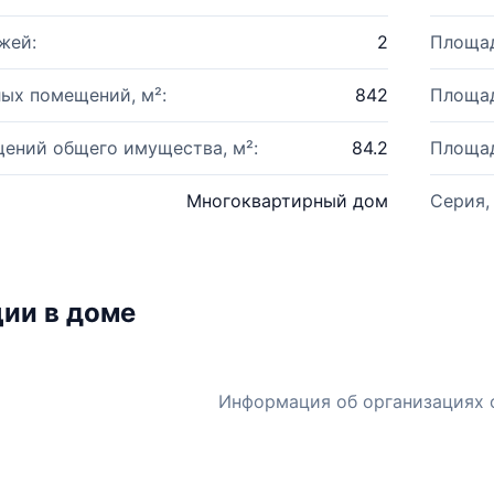
жей:
2
Площад
ых помещений, м²:
842
Площад
ений общего имущества, м²:
84.2
Площад
Многоквартирный дом
Серия,
ии в доме
Информация об организациях 