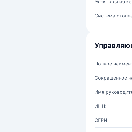
Электроснабже
Система отопле
Управляю
Полное наимен
Сокращенное н
Имя руководите
ИНН:
ОГРН: