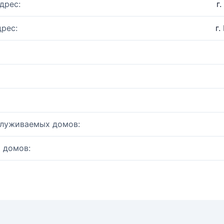
дрес:
г
рес:
г.
служиваемых домов:
 домов: