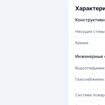
Характер
Конструктив
Несущие стены
Крыша:
Инженерные 
Водоотведение:
Газоснабжение:
Система пожар