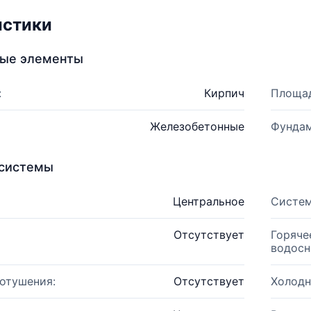
истики
ные элементы
:
Кирпич
Площад
Железобетонные
Фундам
системы
Центральное
Систем
Отсутствует
Горяче
водосн
отушения:
Отсутствует
Холодн