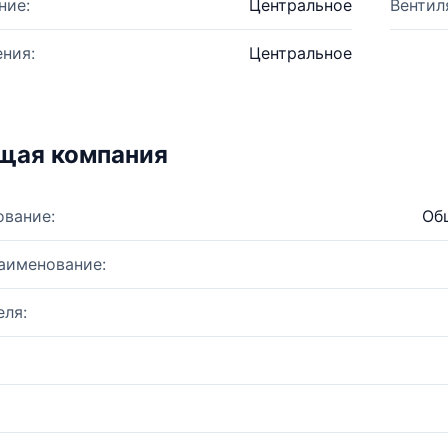
ние:
Центральное
Вентил
ния:
Центральное
щая компания
ование:
Об
аименование:
ля: