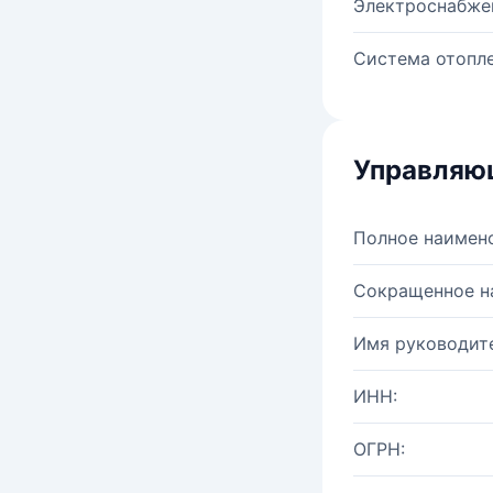
Электроснабже
Система отопле
Управляю
Полное наимен
Сокращенное н
Имя руководите
ИНН:
ОГРН: