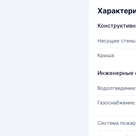
Характер
Конструктив
Несущие стены
Крыша:
Инженерные 
Водоотведение:
Газоснабжение:
Система пожар