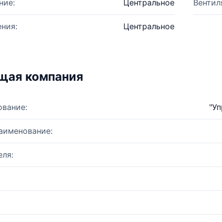
ние:
Центральное
Вентил
ния:
Центральное
щая компания
ование:
"У
аименование:
ля: