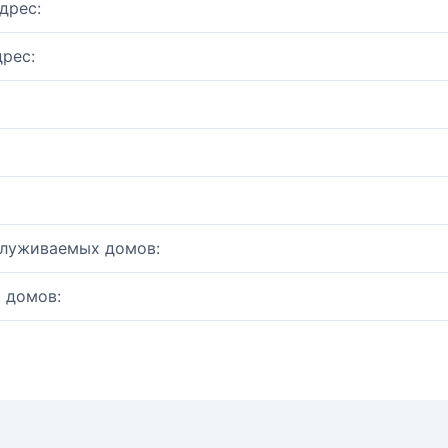
дрес:
рес:
служиваемых домов:
 домов: