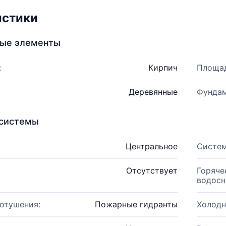
истики
ные элементы
:
Кирпич
Площад
Деревянные
Фундам
системы
Центральное
Систем
Отсутствует
Горяче
водосн
отушения:
Пожарные гидранты
Холодн