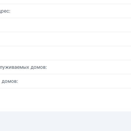
рес:
служиваемых домов:
 домов: