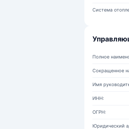
Система отопле
Управляю
Полное наимен
Сокращенное н
Имя руководите
ИНН:
ОГРН:
Юридический а