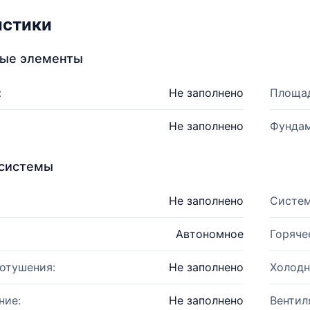
истики
ные элементы
:
Не заполнено
Площад
Не заполнено
Фундам
системы
Не заполнено
Систем
Автономное
Горяче
отушения:
Не заполнено
Холодн
ние:
Не заполнено
Вентил