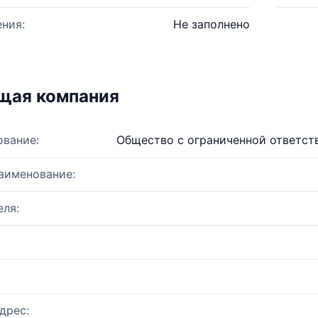
ния:
Не заполнено
щая компания
ование:
Общество с ограниченной ответс
аименование:
ля:
дрес: