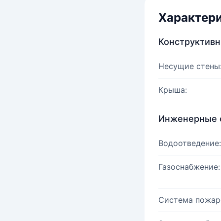
Характер
Конструктив
Несущие стены
Крыша:
Инженерные 
Водоотведение:
Газоснабжение:
Система пожар