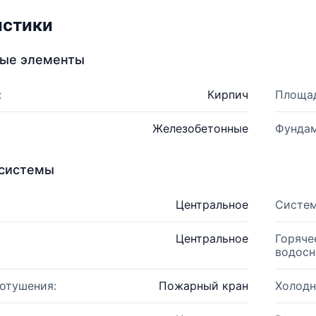
истики
ные элементы
:
Кирпич
Площад
Железобетонные
Фундам
системы
Центральное
Систем
Центральное
Горяче
водосн
отушения:
Пожарный кран
Холодн