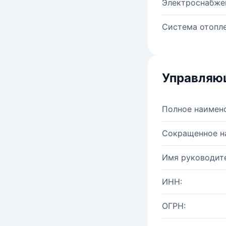
Электроснабже
Система отопле
Управляю
Полное наимен
Сокращенное н
Имя руководите
ИНН:
ОГРН: