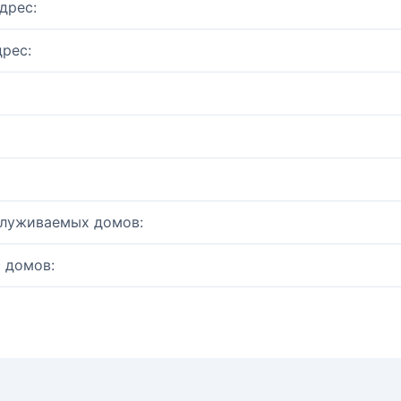
дрес:
рес:
служиваемых домов:
 домов: