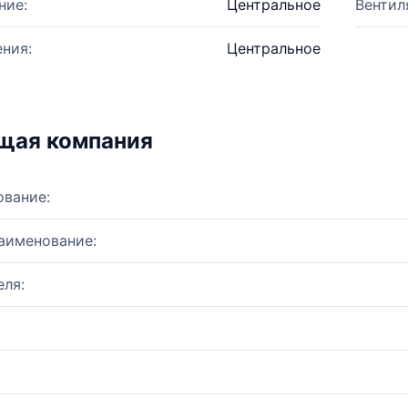
ние:
Центральное
Вентил
ния:
Центральное
щая компания
ование:
аименование:
ля: