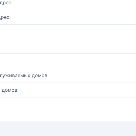
дрес:
рес:
служиваемых домов:
 домов: