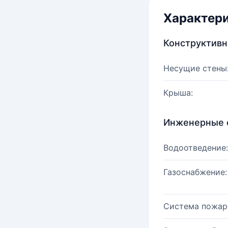
Характер
Конструктив
Несущие стены
Крыша:
Инженерные 
Водоотведение:
Газоснабжение:
Система пожар