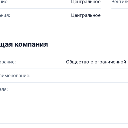
ние:
Центральное
Вентил
ния:
Центральное
щая компания
ование:
Общество с ограниченной
аименование:
ля: