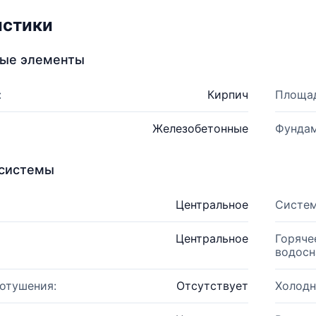
истики
ные элементы
:
Кирпич
Площад
Железобетонные
Фундам
системы
Центральное
Систем
Центральное
Горяче
водосн
отушения:
Отсутствует
Холодн