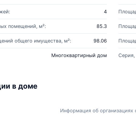
жей:
4
Площад
ых помещений, м²:
85.3
Площад
ений общего имущества, м²:
98.06
Площад
Многоквартирный дом
Серия,
ии в доме
Информация об организациях 