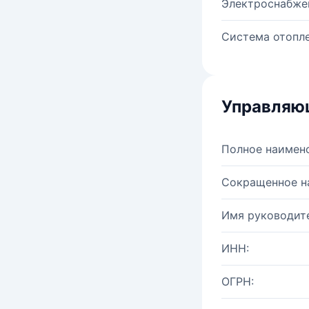
Электроснабже
Система отопле
Управляю
Полное наимен
Сокращенное н
Имя руководите
ИНН:
ОГРН: