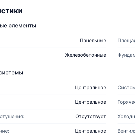
истики
ные элементы
:
Панельные
Площад
Железобетонные
Фундам
системы
Центральное
Систем
Центральное
Горяче
отушения:
Отсутствует
Холодн
ние:
Центральное
Вентил