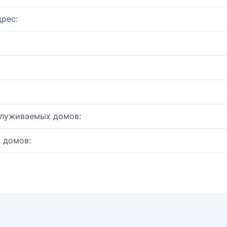
рес:
служиваемых домов:
 домов: