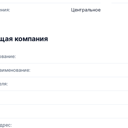
ния:
Центральное
щая компания
ование:
аименование:
ля:
дрес: