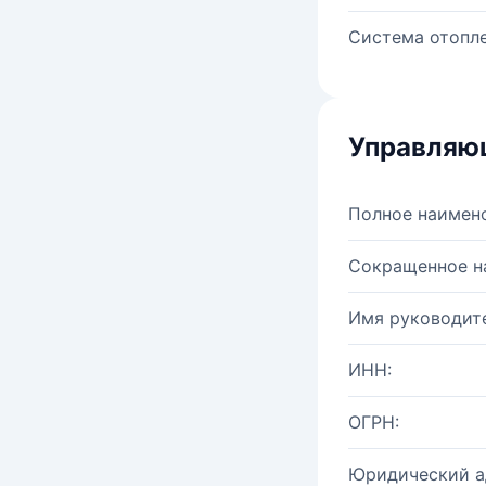
Система отопле
Управляю
Полное наимен
Сокращенное н
Имя руководите
ИНН:
ОГРН:
Юридический а