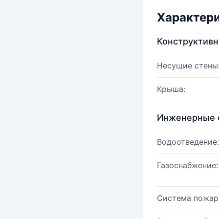
Характер
Конструктив
Несущие стены
Крыша:
Инженерные 
Водоотведение:
Газоснабжение:
Система пожар