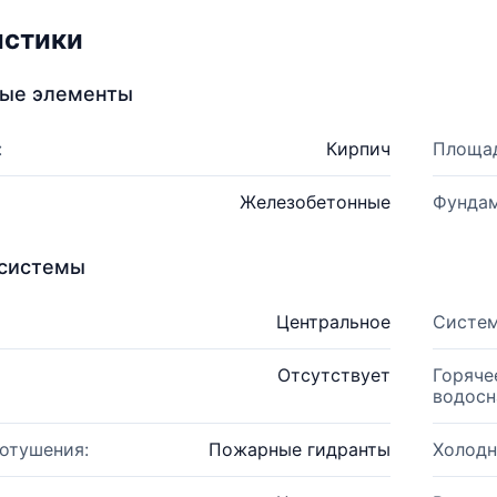
истики
ные элементы
:
Кирпич
Площад
Железобетонные
Фундам
системы
Центральное
Систем
Отсутствует
Горяче
водосн
отушения:
Пожарные гидранты
Холодн