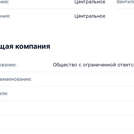
ние:
Центральное
Вентил
ния:
Центральное
щая компания
ование:
Общество с ограниченной ответ
аименование:
ля: