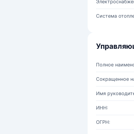
Электроснабже
Система отопле
Управляю
Полное наимен
Сокращенное н
Имя руководите
ИНН:
ОГРН: