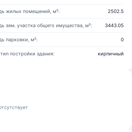
ь жилых помещений, м²:
2502.5
ь зем. участка общего имущества, м²:
3443.05
ь парковки, м²:
0
 тип постройки здания:
кирпичный
отсутствует