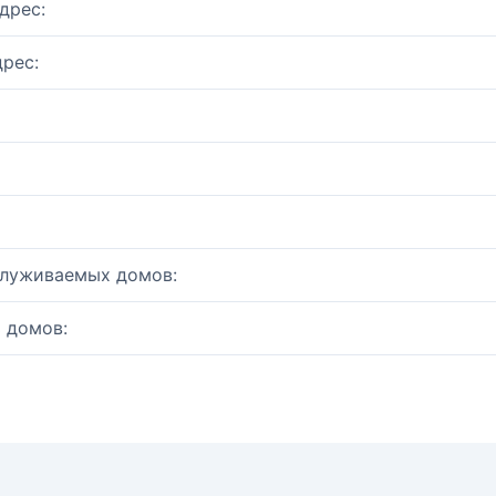
дрес:
рес:
служиваемых домов:
 домов: