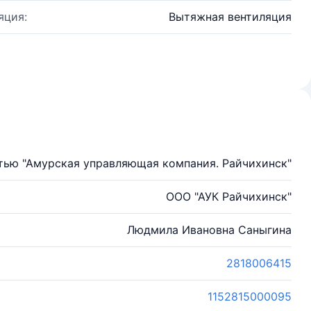
яция:
Вытяжная вентиляция
тью "Амурская управляющая компания. Райчихинск"
ООО "АУК Райчихинск"
Людмила Ивановна Саныгина
2818006415
1152815000095