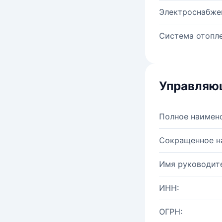
Электроснабже
Система отопле
Управляю
Полное наимен
Сокращенное н
Имя руководите
ИНН:
ОГРН: