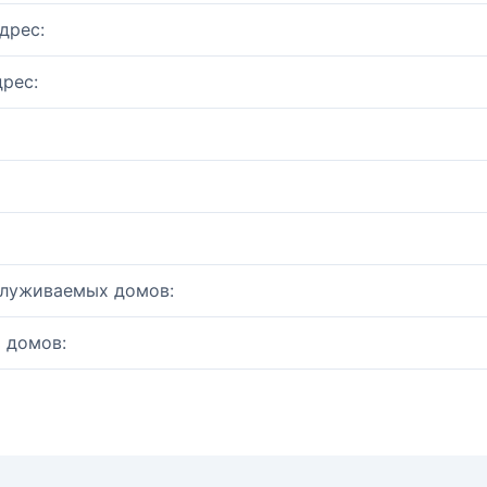
дрес:
рес:
служиваемых домов:
 домов: