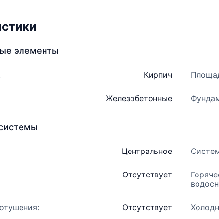
истики
ные элементы
:
Кирпич
Площад
Железобетонные
Фундам
системы
Центральное
Систем
Отсутствует
Горяче
водосн
отушения:
Отсутствует
Холодн