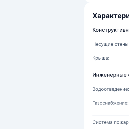
Характер
Конструктив
Несущие стены
Крыша:
Инженерные 
Водоотведение:
Газоснабжение:
Система пожар