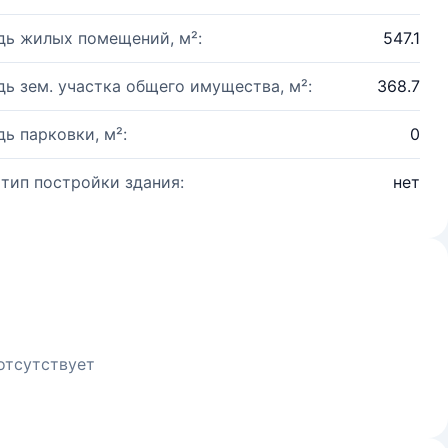
ь жилых помещений, м²:
547.1
ь зем. участка общего имущества, м²:
368.7
ь парковки, м²:
0
 тип постройки здания:
нет
отсутствует