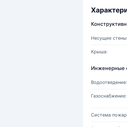
Характер
Конструктив
Несущие стены
Крыша:
Инженерные 
Водоотведение:
Газоснабжение:
Система пожар