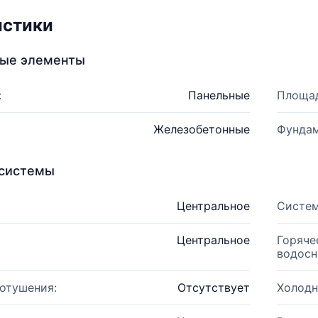
истики
ные элементы
:
Панельные
Площад
Железобетонные
Фундам
системы
Центральное
Систем
Центральное
Горяче
водосн
отушения:
Отсутствует
Холодн