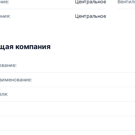
ние:
Центральное
Вентил
ния:
Центральное
щая компания
ование:
аименование:
ля: