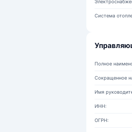
Электроснабже
Система отопле
Управляю
Полное наимен
Сокращенное н
Имя руководите
ИНН:
ОГРН: