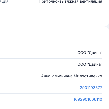
яция:
Приточно-вытяжная вентиляция
ООО "Двина"
ООО "Двина"
Анна Ильинична Милостивенко
2901193577
1092901006110