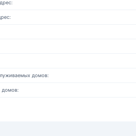
дрес:
рес:
служиваемых домов:
 домов: