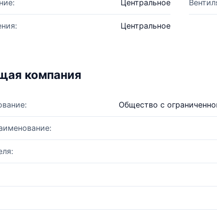
ние:
Центральное
Вентил
ния:
Центральное
щая компания
ование:
Общество с ограниченной
аименование:
ля: