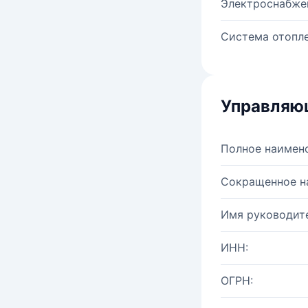
Электроснабже
Система отопле
Управляю
Полное наимен
Сокращенное н
Имя руководите
ИНН:
ОГРН: