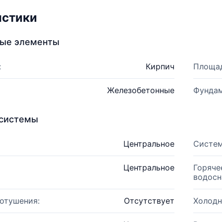
истики
ные элементы
:
Кирпич
Площад
Железобетонные
Фундам
системы
Центральное
Систем
Центральное
Горяче
водосн
отушения:
Отсутствует
Холодн