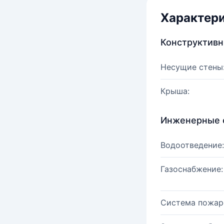
Характер
Конструктив
Несущие стены
Крыша:
Инженерные 
Водоотведение:
Газоснабжение:
Система пожар