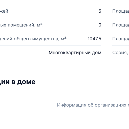
жей:
5
Площад
ых помещений, м²:
0
Площад
ений общего имущества, м²:
1047.5
Площад
Многоквартирный дом
Серия,
ии в доме
Информация об организациях 