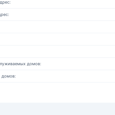
дрес:
рес:
служиваемых домов:
 домов: