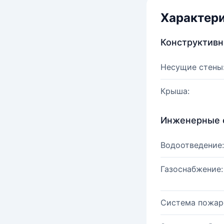
Характер
Конструктив
Несущие стены
Крыша:
Инженерные 
Водоотведение:
Газоснабжение:
Система пожар