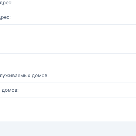
дрес:
рес:
служиваемых домов:
 домов: