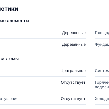
истики
ные элементы
:
Деревянные
Площад
Деревянные
Фундам
системы
Центральное
Систем
Отсутствует
Горяче
водосн
отушения:
Отсутствует
Холодн