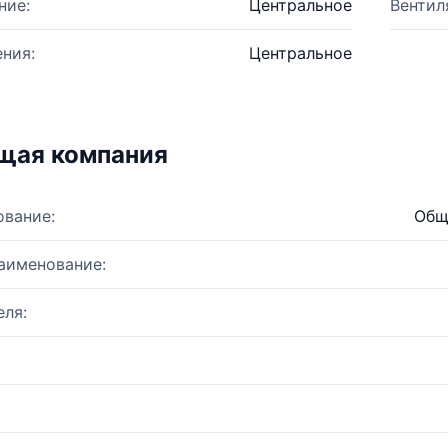
ние:
Центральное
Вентил
ния:
Центральное
щая компания
ование:
Общ
аименование:
ля: