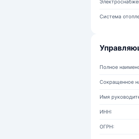
Электроснабже
Система отопле
Управляю
Полное наимен
Сокращенное н
Имя руководите
ИНН:
ОГРН: