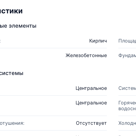
истики
ные элементы
:
Кирпич
Площад
Железобетонные
Фундам
системы
Центральное
Систем
Центральное
Горяче
водосн
отушения:
Отсутствует
Холодн