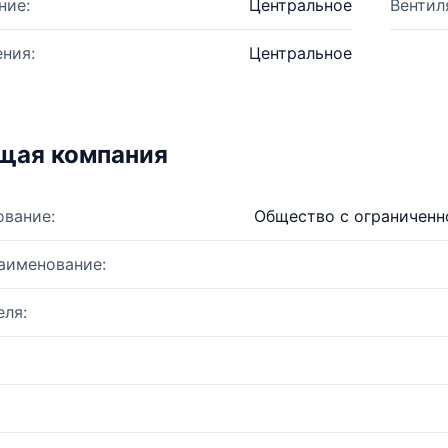
ние:
Центральное
Вентил
ния:
Центральное
щая компания
ование:
Общество с ограниченн
аименование:
ля: