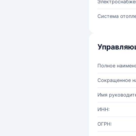
Электроснабже
Система отопле
Управляю
Полное наимен
Сокращенное н
Имя руководите
ИНН:
ОГРН: