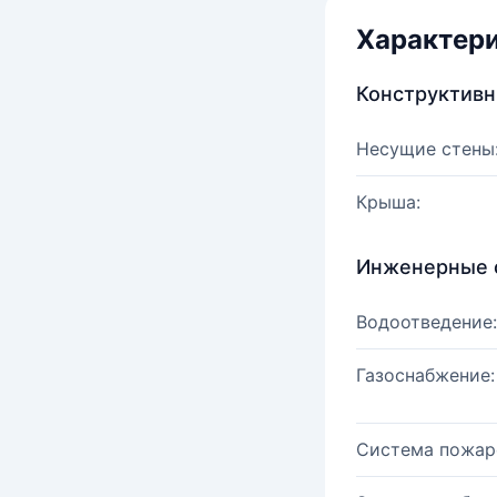
Характер
Конструктив
Несущие стены
Крыша:
Инженерные 
Водоотведение:
Газоснабжение:
Система пожар