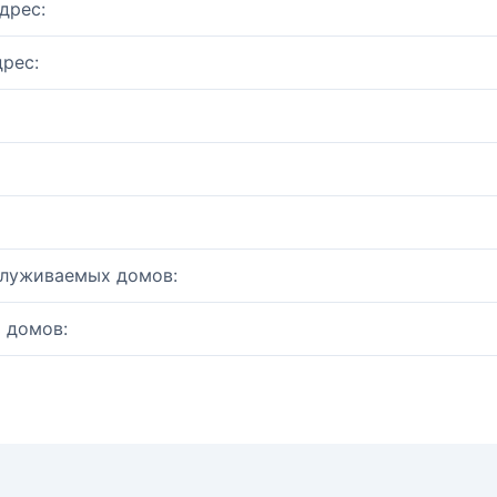
дрес:
рес:
служиваемых домов:
 домов: