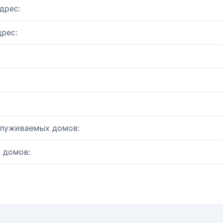
дрес:
рес:
служиваемых домов:
 домов: