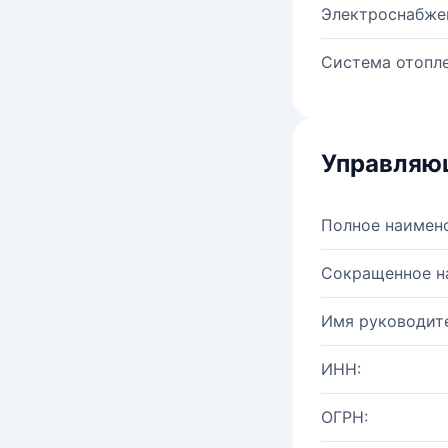
Электроснабже
Система отопле
Управляю
Полное наимен
Сокращенное н
Имя руководите
ИНН:
ОГРН: