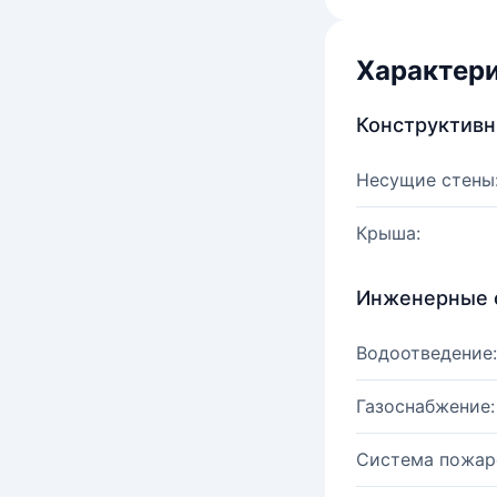
Характер
Конструктив
Несущие стены
Крыша:
Инженерные 
Водоотведение:
Газоснабжение:
Система пожар