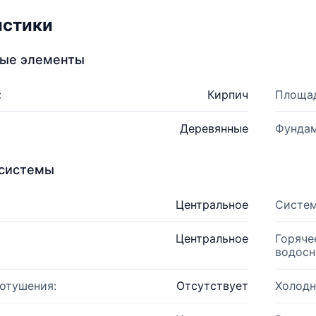
истики
ные элементы
:
Кирпич
Площад
Деревянные
Фундам
системы
Центральное
Систем
Центральное
Горяче
водосн
отушения:
Отсутствует
Холодн