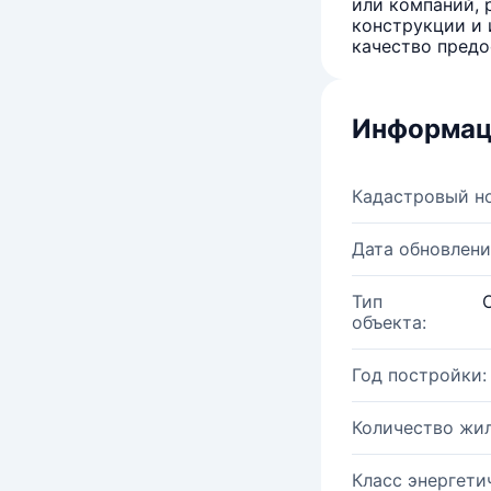
или компаний, 
конструкции и 
качество предо
Информац
Кадастровый н
Дата обновлени
Тип
объекта:
Год постройки:
Количество жи
Класс энергети