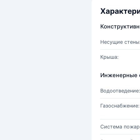
Характер
Конструктив
Несущие стены
Крыша:
Инженерные 
Водоотведение:
Газоснабжение:
Система пожар