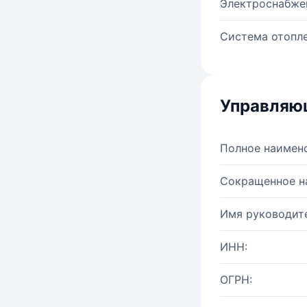
Электроснабже
Система отопле
Управляю
Полное наимен
Сокращенное н
Имя руководите
ИНН:
ОГРН: