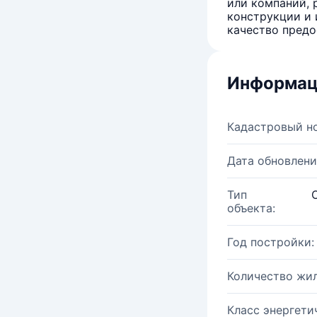
или компаний, 
конструкции и 
качество предо
Информац
Кадастровый н
Дата обновлени
Тип
объекта:
Год постройки:
Количество жи
Класс энергети