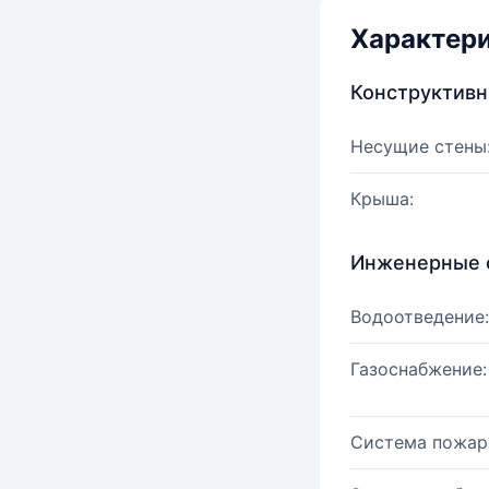
Характер
Конструктив
Несущие стены
Крыша:
Инженерные 
Водоотведение:
Газоснабжение:
Система пожар