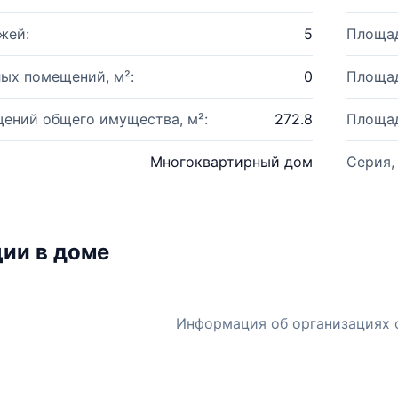
жей:
5
Площад
ых помещений, м²:
0
Площад
ений общего имущества, м²:
272.8
Площад
Многоквартирный дом
Серия,
ии в доме
Информация об организациях 