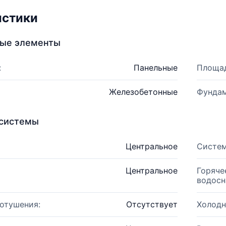
истики
ные элементы
:
Панельные
Площад
Железобетонные
Фундам
системы
Центральное
Систем
Центральное
Горяче
водосн
отушения:
Отсутствует
Холодн