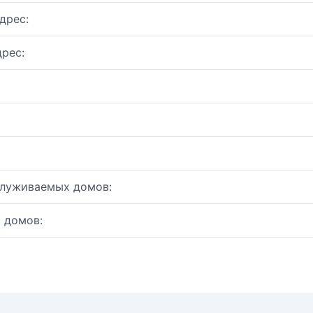
дрес:
рес:
служиваемых домов:
 домов: