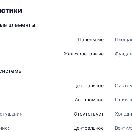
истики
ные элементы
:
Панельные
Площад
Железобетонные
Фундам
системы
Центральное
Систем
Автономное
Горяче
отушения:
Отсутствует
Холодн
ние:
Центральное
Вентил