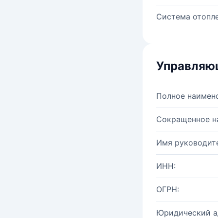
Система отопле
Управляю
Полное наимен
Сокращенное н
Имя руководите
ИНН:
ОГРН:
Юридический а