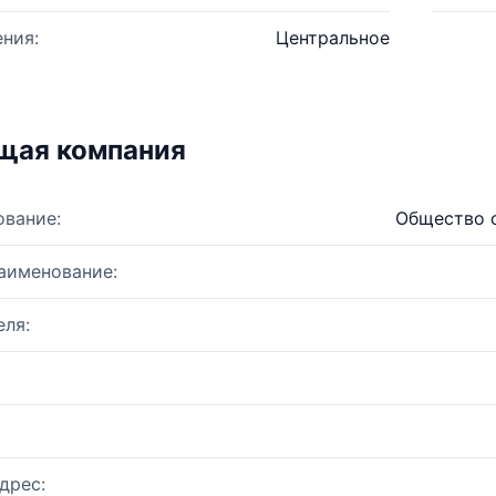
ния:
Центральное
щая компания
ование:
Общество 
аименование:
ля:
дрес: