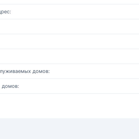
рес:
служиваемых домов:
 домов: