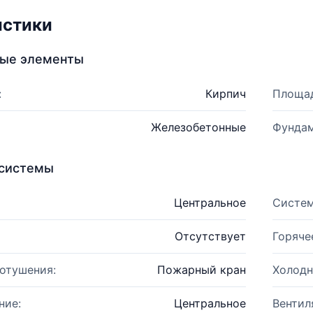
истики
ные элементы
:
Кирпич
Площад
Железобетонные
Фундам
системы
Центральное
Систем
Отсутствует
Горяче
отушения:
Пожарный кран
Холодн
ние:
Центральное
Вентил