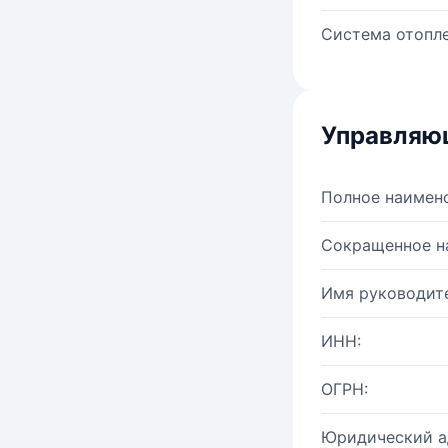
Система отопле
Управляю
Полное наимен
Сокращенное н
Имя руководите
ИНН:
ОГРН:
Юридический а