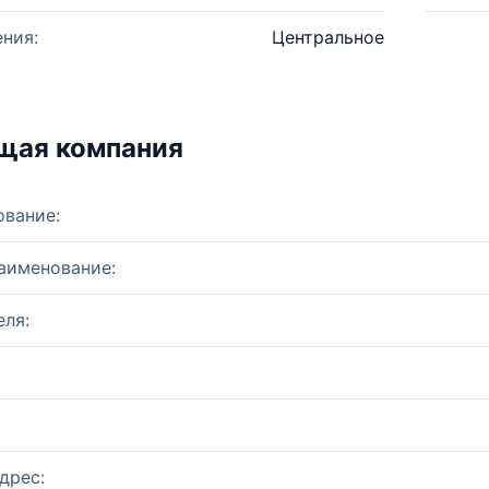
ния:
Центральное
щая компания
ование:
аименование:
ля:
дрес: