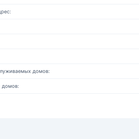
рес:
служиваемых домов:
 домов: