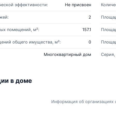
ческой эффективности:
Не присвоен
Количе
жей:
2
Площад
ых помещений, м²:
157.1
Площад
ений общего имущества, м²:
0
Площад
Многоквартирный дом
Серия,
ии в доме
Информация об организациях 