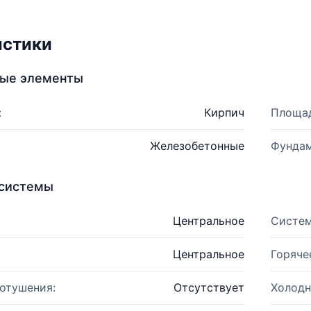
истики
ные элементы
:
Кирпич
Площад
Железобетонные
Фундам
системы
Центральное
Систем
Центральное
Горяче
отушения:
Отсутствует
Холодн