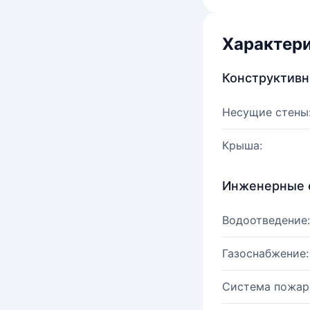
Характер
Конструктив
Несущие стены
Крыша:
Инженерные 
Водоотведение:
Газоснабжение:
Система пожар