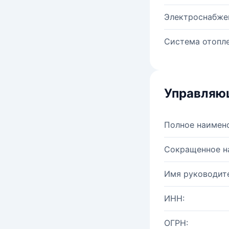
Электроснабже
Система отопле
Управляю
Полное наимен
Сокращенное н
Имя руководите
ИНН:
ОГРН: