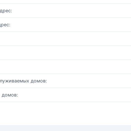
дрес:
рес:
служиваемых домов:
 домов: