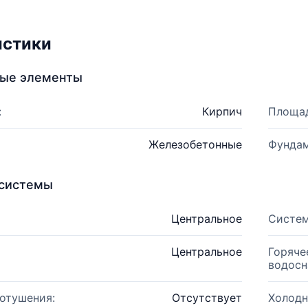
истики
ные элементы
:
Кирпич
Площад
Железобетонные
Фундам
системы
Центральное
Систем
Центральное
Горяче
водосн
отушения:
Отсутствует
Холодн