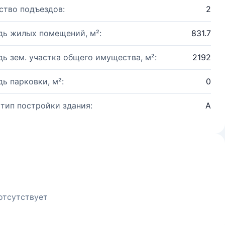
ство подъездов:
2
ь жилых помещений, м²:
831.7
ь зем. участка общего имущества, м²:
2192
ь парковки, м²:
0
 тип постройки здания:
А
отсутствует