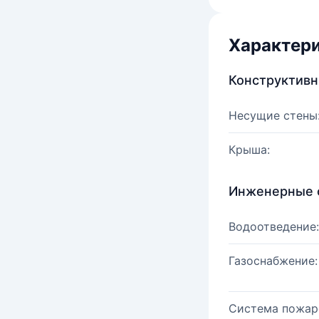
Характер
Конструктив
Несущие стены
Крыша:
Инженерные 
Водоотведение:
Газоснабжение:
Система пожар