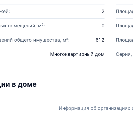
жей:
2
Площад
ых помещений, м²:
0
Площад
ений общего имущества, м²:
61.2
Площад
Многоквартирный дом
Серия,
ии в доме
Информация об организациях 