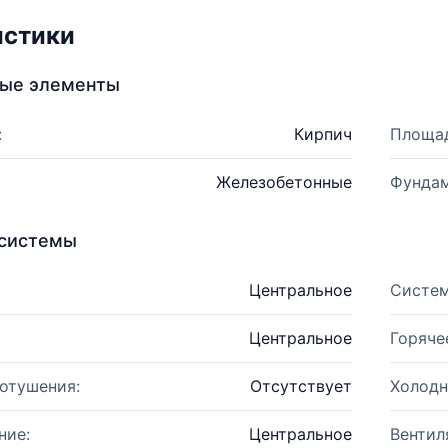
истики
ные элементы
:
Кирпич
Площад
Железобетонные
Фундам
системы
Центральное
Систем
Центральное
Горяче
отушения:
Отсутствует
Холодн
ние:
Центральное
Вентил