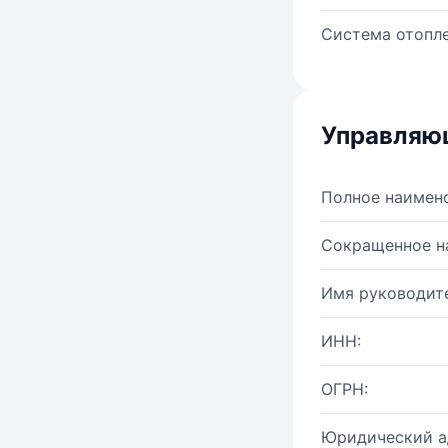
Система отопле
Управляю
Полное наимен
Сокращенное н
Имя руководите
ИНН:
ОГРН:
Юридический а