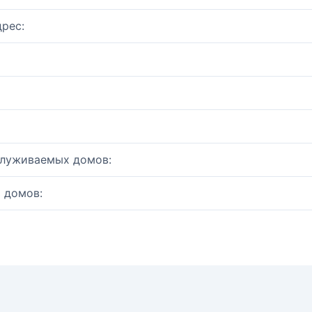
рес:
служиваемых домов:
 домов: