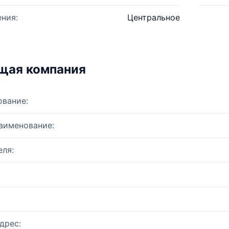
ния:
Центральное
щая компания
ование:
аименование:
ля:
дрес: