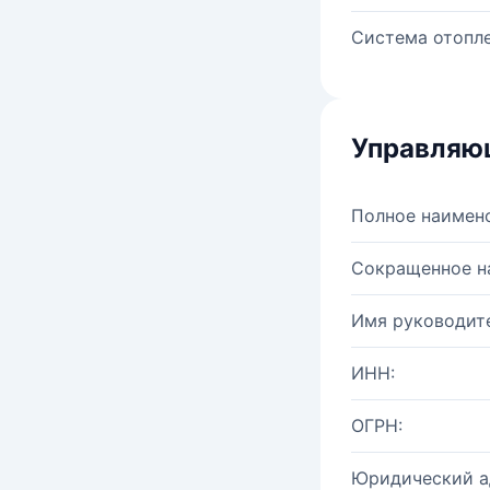
Система отопле
Управляю
Полное наимен
Сокращенное н
Имя руководите
ИНН:
ОГРН:
Юридический а