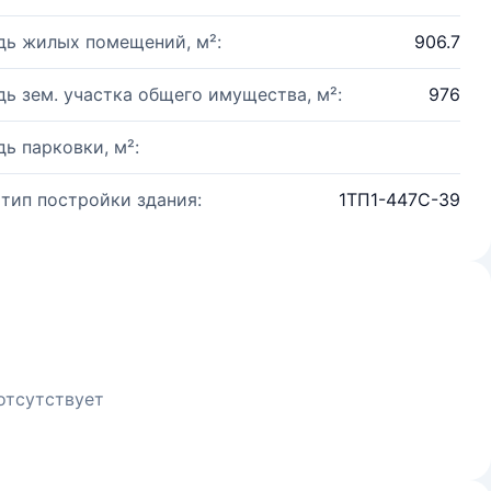
ь жилых помещений, м²:
906.7
ь зем. участка общего имущества, м²:
976
ь парковки, м²:
 тип постройки здания:
1ТП1-447С-39
отсутствует