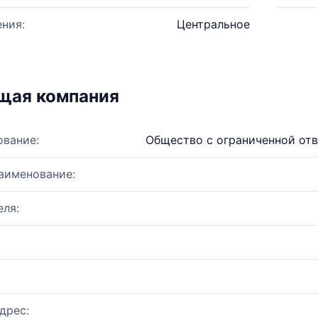
ния:
Центральное
щая компания
ование:
Общество с ограниченной от
аименование:
ля:
дрес: