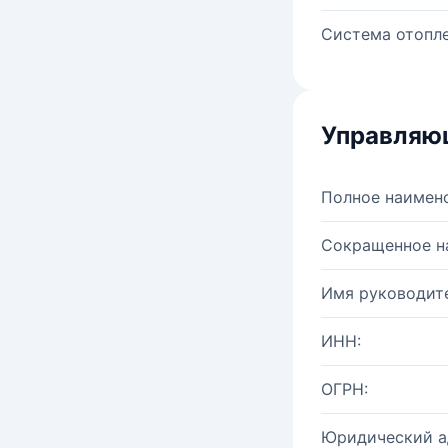
Система отопле
Управляю
Полное наимен
Сокращенное н
Имя руководите
ИНН:
ОГРН:
Юридический а