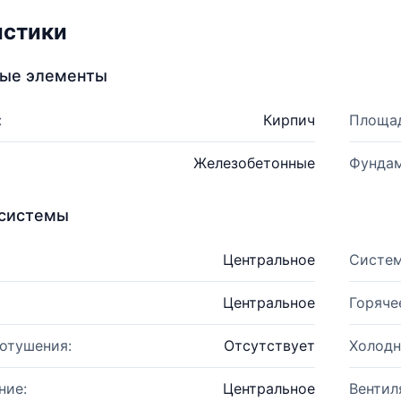
истики
ные элементы
:
Кирпич
Площад
Железобетонные
Фундам
системы
Центральное
Систем
Центральное
Горяче
отушения:
Отсутствует
Холодн
ние:
Центральное
Вентил