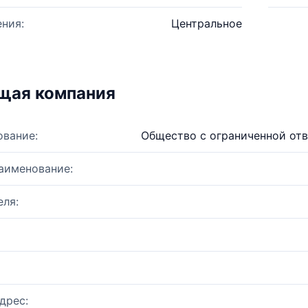
ния:
Центральное
щая компания
ование:
Общество с ограниченной от
аименование:
ля:
дрес: