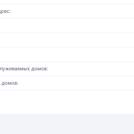
рес:
служиваемых домов:
 домов: