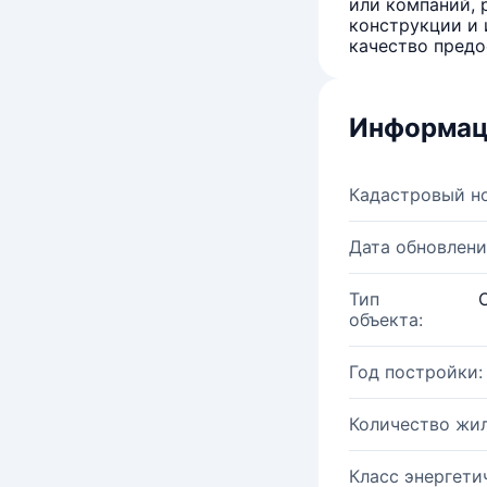
или компаний, 
конструкции и 
качество предо
Информац
Кадастровый н
Дата обновлени
Тип
объекта:
Год постройки:
Количество жи
Класс энергети