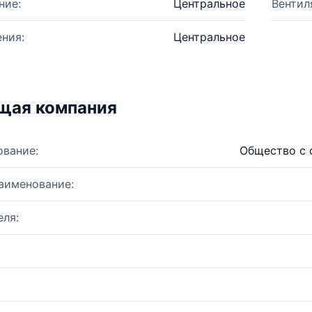
ние:
Центральное
Вентил
ния:
Центральное
щая компания
ование:
Общество с 
аименование:
ля: