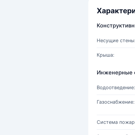
Характер
Конструктив
Несущие стены
Крыша:
Инженерные 
Водоотведение:
Газоснабжение:
Система пожар