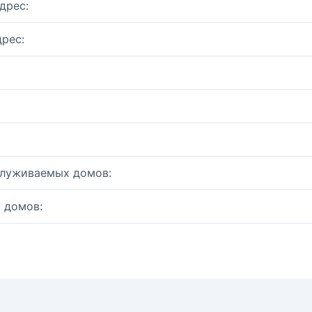
дрес:
рес:
служиваемых домов:
 домов: