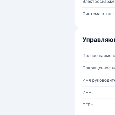
Электроснабже
Система отопле
Управляю
Полное наимен
Сокращенное н
Имя руководите
ИНН:
ОГРН: