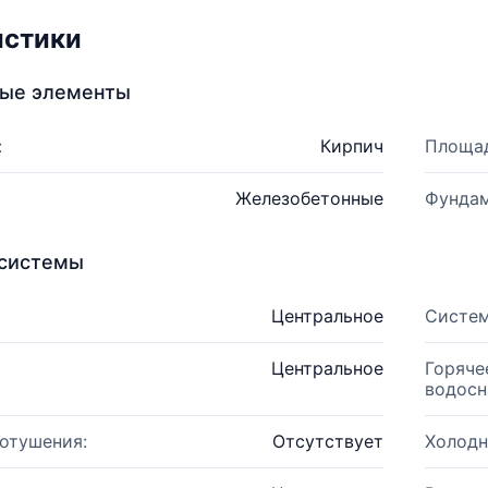
истики
ные элементы
:
Кирпич
Площад
Железобетонные
Фундам
системы
Центральное
Систем
Центральное
Горяче
водосн
отушения:
Отсутствует
Холодн