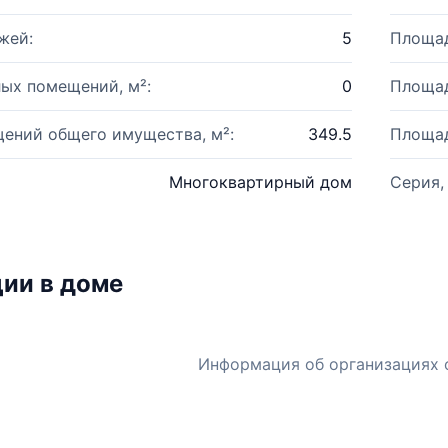
жей:
5
Площад
ых помещений, м²:
0
Площад
ений общего имущества, м²:
349.5
Площад
Многоквартирный дом
Серия,
ии в доме
Информация об организациях 