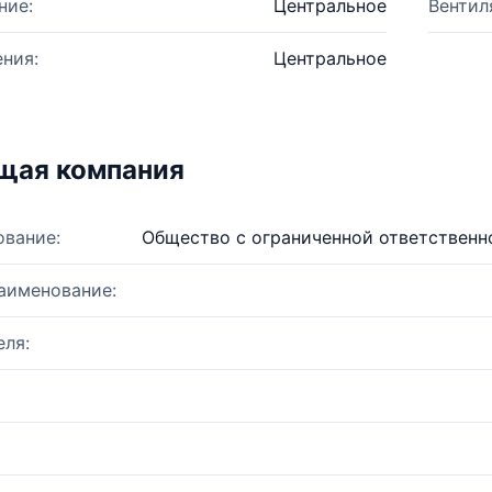
ние:
Центральное
Вентил
ния:
Центральное
щая компания
ование:
Общество с ограниченной ответствен
аименование:
ля: