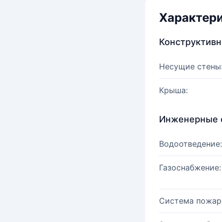
Характер
Конструктив
Несущие стены
Крыша:
Инженерные 
Водоотведение:
Газоснабжение:
Система пожар