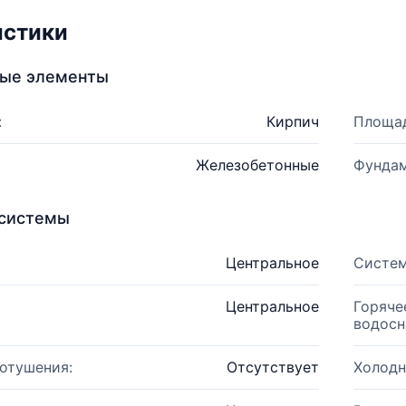
истики
ные элементы
:
Кирпич
Площад
Железобетонные
Фундам
системы
Центральное
Систем
Центральное
Горяче
водосн
отушения:
Отсутствует
Холодн