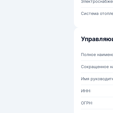
Электроснабже
Система отопле
Управляю
Полное наимен
Сокращенное н
Имя руководите
ИНН:
ОГРН: