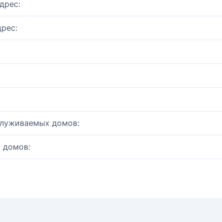
дрес:
рес:
служиваемых домов:
 домов: