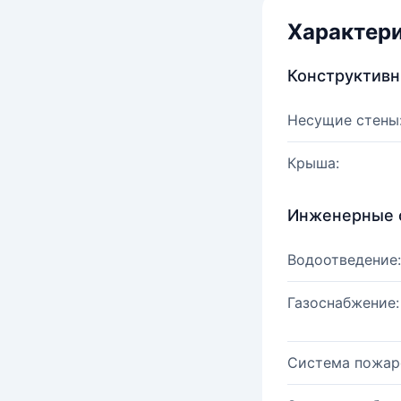
Характер
Конструктив
Несущие стены
Крыша:
Инженерные 
Водоотведение:
Газоснабжение:
Система пожар