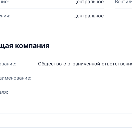
ние:
Центральное
Вентил
ния:
Центральное
щая компания
ование:
Общество с ограниченной ответствен
аименование:
ля: