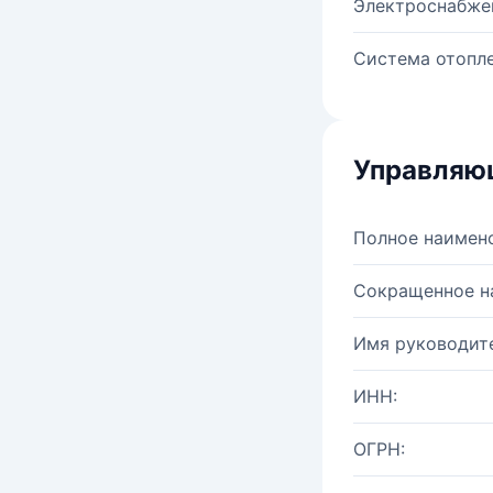
Электроснабже
Система отопле
Управляю
Полное наимен
Сокращенное н
Имя руководите
ИНН:
ОГРН: