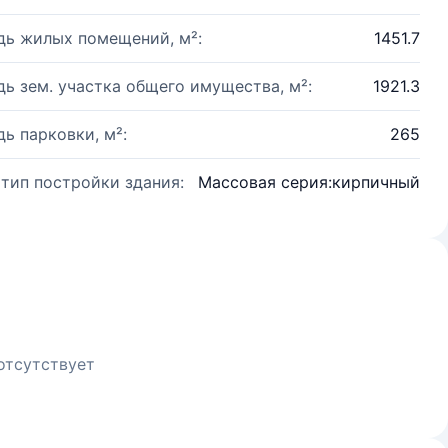
ь жилых помещений, м²:
1451.7
ь зем. участка общего имущества, м²:
1921.3
ь парковки, м²:
265
 тип постройки здания:
Массовая серия:кирпичный
отсутствует