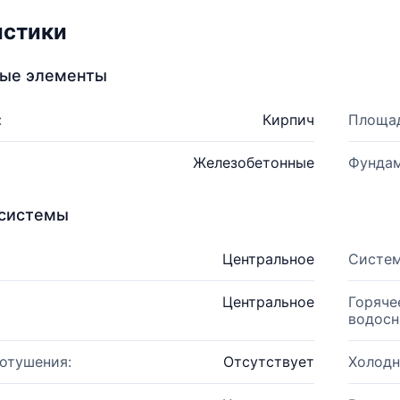
истики
ные элементы
:
Кирпич
Площад
Железобетонные
Фундам
системы
Центральное
Систем
Центральное
Горяче
водосн
отушения:
Отсутствует
Холодн