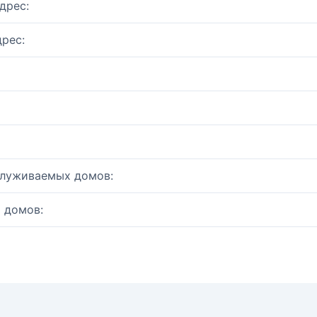
дрес:
рес:
служиваемых домов:
 домов: