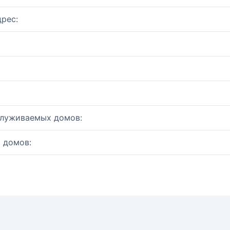
рес:
служиваемых домов:
 домов: