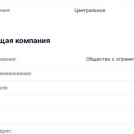
ния:
Центральное
щая компания
ование:
Общество с ограни
аименование:
ля:
дрес: