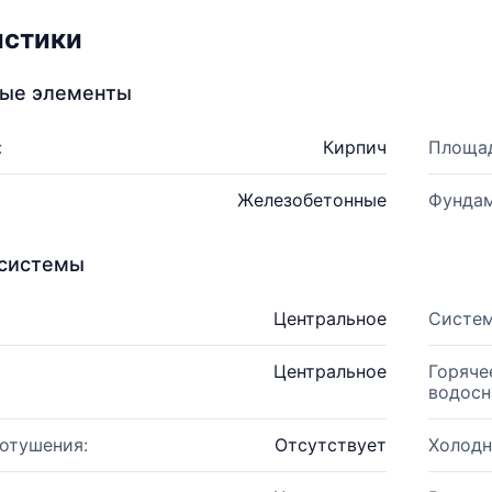
истики
ные элементы
:
Кирпич
Площад
Железобетонные
Фундам
системы
Центральное
Систем
Центральное
Горяче
водосн
отушения:
Отсутствует
Холодн