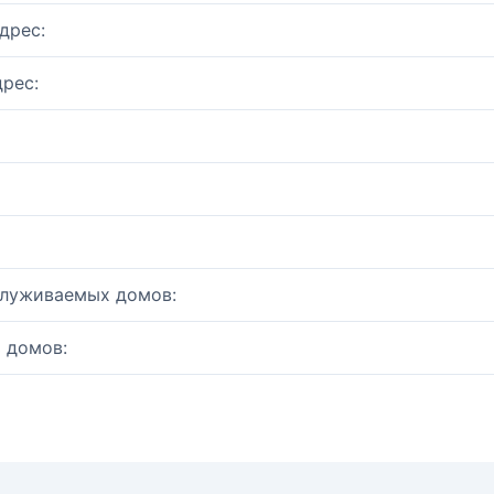
дрес:
рес:
служиваемых домов:
 домов: