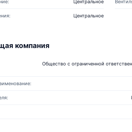
ние:
Центральное
Вентил
ния:
Центральное
щая компания
Общество с ограниченной ответстве
аименование:
ля: