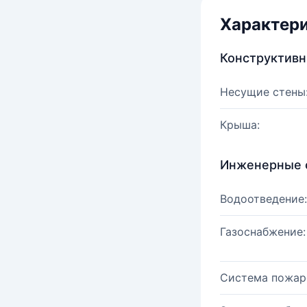
Характер
Конструктив
Несущие стены
Крыша:
Инженерные 
Водоотведение:
Газоснабжение:
Система пожар