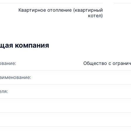
Квартирное отопление (квартирный
котел)
щая компания
ование:
Общество с ограни
аименование:
ля: