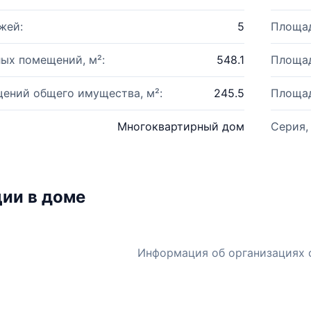
жей:
5
Площад
ых помещений, м²:
548.1
Площад
ений общего имущества, м²:
245.5
Площад
Многоквартирный дом
Серия,
ии в доме
Информация об организациях 