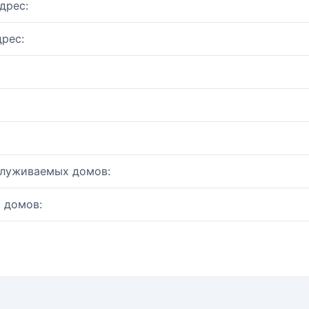
дрес:
рес:
служиваемых домов:
 домов: