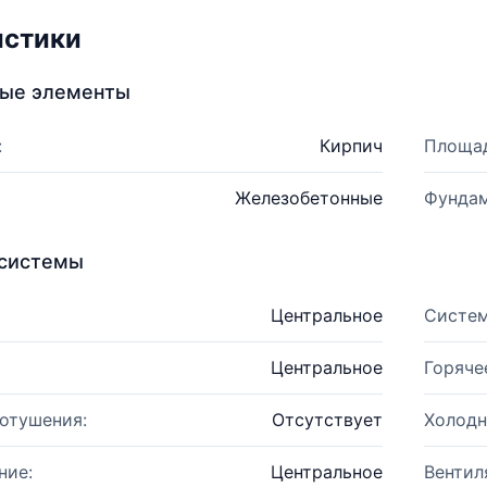
истики
ные элементы
:
Кирпич
Площад
Железобетонные
Фундам
системы
Центральное
Систем
Центральное
Горяче
отушения:
Отсутствует
Холодн
ние:
Центральное
Вентил