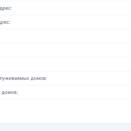
дрес:
рес:
служиваемых домов:
 домов: