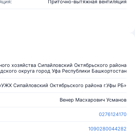
яция:
Приточно-вытяжная вентиляция
ого хозяйства Сипайловский Октябрьского района
дского округа город Уфа Республики Башкортостан
«УЖХ Сипайловский Октябрьского района г.Уфы РБ»
Венер Масхарович Усманов
0276124170
1090280044282