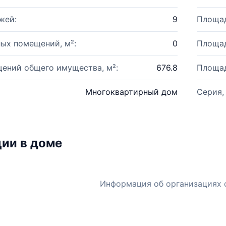
жей:
9
Площад
ых помещений, м²:
0
Площад
ений общего имущества, м²:
676.8
Площад
Многоквартирный дом
Серия,
ии в доме
Информация об организациях 