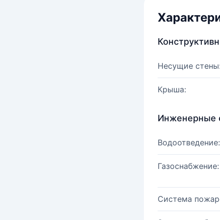
Характер
Конструктив
Несущие стены
Крыша:
Инженерные 
Водоотведение:
Газоснабжение:
Система пожар