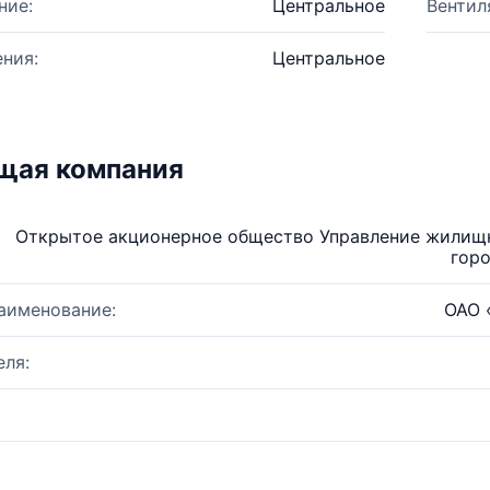
ние:
Центральное
Вентил
ния:
Центральное
щая компания
Открытое акционерное общество Управление жилищн
горо
аименование:
ОАО 
ля: