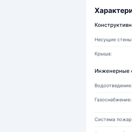
Характер
Конструктив
Несущие стены
Крыша:
Инженерные 
Водоотведение:
Газоснабжение:
Система пожар