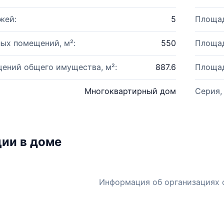
жей:
5
Площад
ых помещений, м²:
550
Площад
ений общего имущества, м²:
887.6
Площад
Многоквартирный дом
Серия,
ии в доме
Информация об организациях 