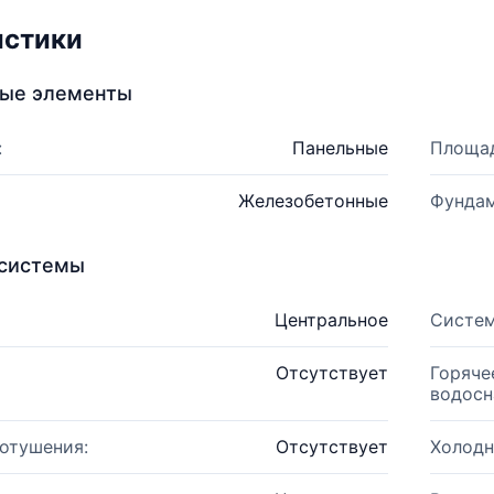
истики
ные элементы
:
Панельные
Площад
Железобетонные
Фундам
системы
Центральное
Систем
Отсутствует
Горяче
водосн
отушения:
Отсутствует
Холодн