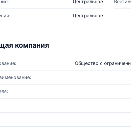
ние:
Центральное
Вентил
ния:
Центральное
щая компания
ование:
Общество с ограниченн
аименование:
ля: