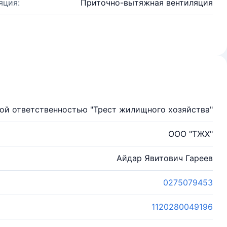
яция:
Приточно-вытяжная вентиляция
ой ответственностью "Трест жилищного хозяйства"
ООО "ТЖХ"
Айдар Явитович Гареев
0275079453
1120280049196