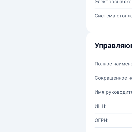
Электроснабже
Система отопле
Управляю
Полное наимен
Сокращенное н
Имя руководите
ИНН:
ОГРН: