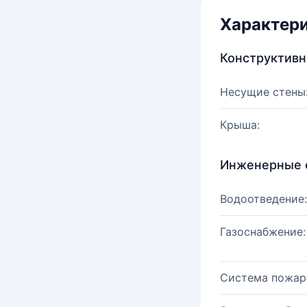
Характер
Конструктив
Несущие стены
Крыша:
Инженерные 
Водоотведение:
Газоснабжение:
Система пожар