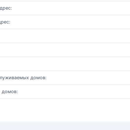
дрес:
рес:
служиваемых домов:
 домов: