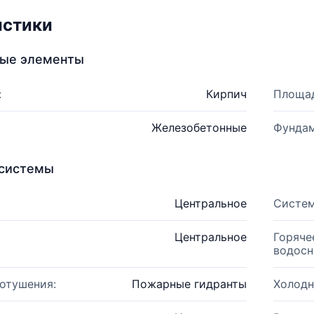
истики
ные элементы
:
Кирпич
Площад
Железобетонные
Фундам
системы
Центральное
Систем
Центральное
Горяче
водосн
отушения:
Пожарные гидранты
Холодн