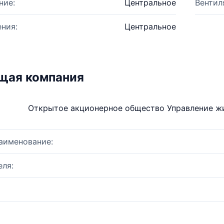
ние:
Центральное
Вентил
ния:
Центральное
щая компания
Открытое акционерное общество Управление ж
аименование:
ля: