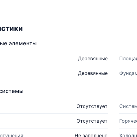
истики
ные элементы
:
Деревянные
Площад
Деревянные
Фундам
системы
Отсутствует
Систем
Отсутствует
Горяче
отушения:
Не заполнено
Холодн