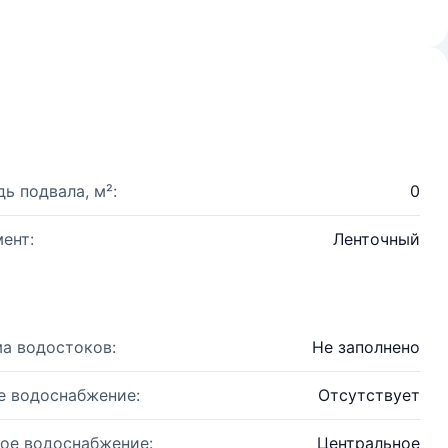
ь подвала, м²:
0
ент:
Ленточный
а водостоков:
Не заполнено
е водоснабжение:
Отсутствует
ое водоснабжение:
Центральное