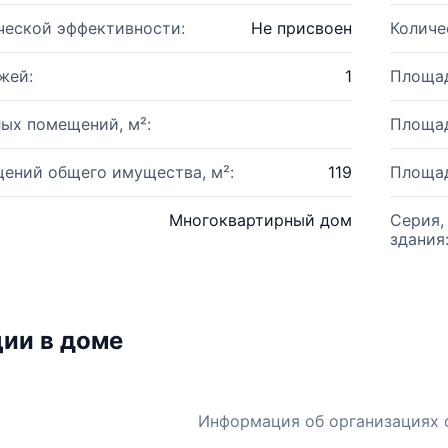
ческой эффективности:
Не присвоен
Количе
жей:
1
Площад
ых помещений, м²:
Площад
ений общего имущества, м²:
119
Площад
Многоквартирный дом
Серия,
здания
ии в доме
Информация об организациях 