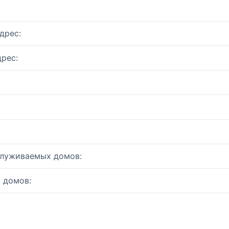
дрес:
рес:
служиваемых домов:
 домов: