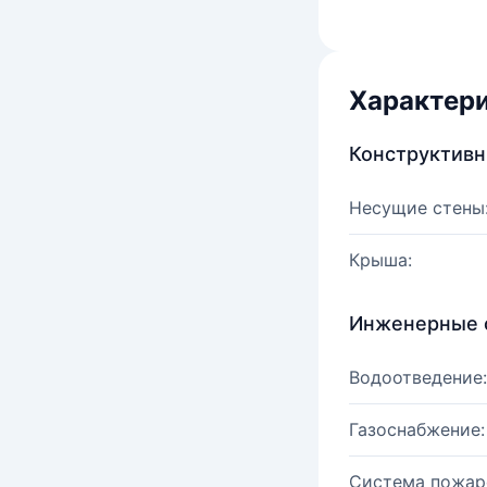
Характер
Конструктив
Несущие стены
Крыша:
Инженерные 
Водоотведение:
Газоснабжение:
Система пожар