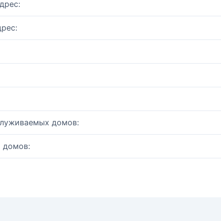
дрес:
рес:
служиваемых домов:
 домов: