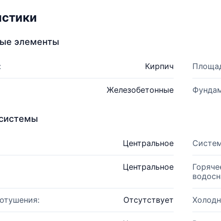
истики
ные элементы
:
Кирпич
Площад
Железобетонные
Фундам
системы
Центральное
Систем
Центральное
Горяче
водосн
отушения:
Отсутствует
Холодн