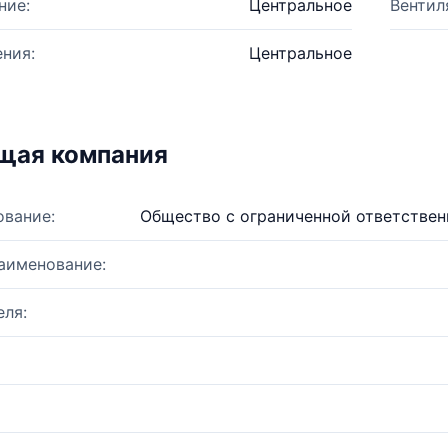
ние:
Центральное
Вентил
ния:
Центральное
щая компания
ование:
Общество с ограниченной ответстве
аименование:
ля: