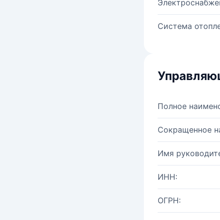
Электроснабже
Система отопле
Управляю
Полное наимен
Сокращенное н
Имя руководите
ИНН:
ОГРН: