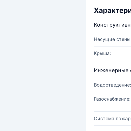
Характер
Конструктив
Несущие стены
Крыша:
Инженерные 
Водоотведение:
Газоснабжение:
Система пожар