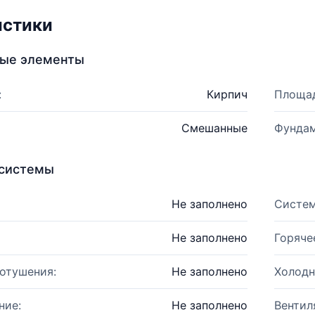
истики
ные элементы
:
Кирпич
Площад
Смешанные
Фундам
системы
Не заполнено
Систем
Не заполнено
Горяче
отушения:
Не заполнено
Холодн
ние:
Не заполнено
Вентил