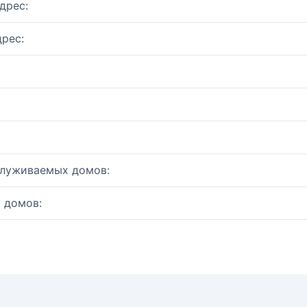
дрес:
рес:
служиваемых домов:
 домов: