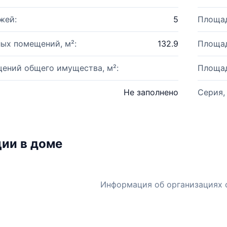
жей:
5
Площад
ых помещений, м²:
132.9
Площад
ений общего имущества, м²:
Площад
Не заполнено
Серия,
ии в доме
Информация об организациях 