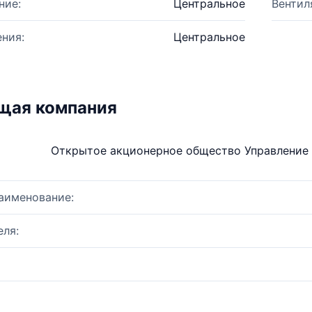
ние:
Центральное
Вентил
ния:
Центральное
щая компания
Открытое акционерное общество Управление
аименование:
ля: