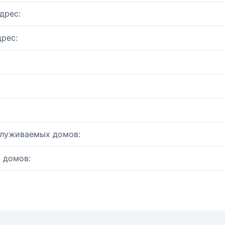
дрес:
рес:
служиваемых домов:
 домов: