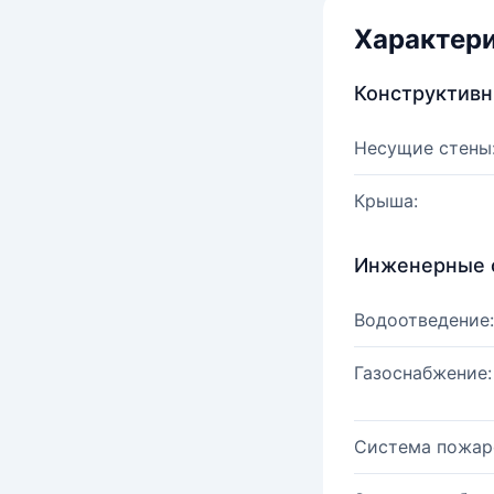
Характер
Конструктив
Несущие стены
Крыша:
Инженерные 
Водоотведение:
Газоснабжение:
Система пожар