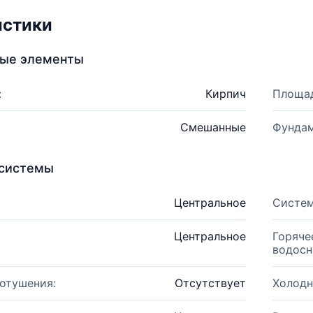
истики
ные элементы
:
Кирпич
Площад
Смешанные
Фундам
системы
Центральное
Систем
Центральное
Горяче
водосн
отушения:
Отсутствует
Холодн