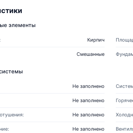
истики
ные элементы
:
Кирпич
Площад
Смешанные
Фундам
системы
Не заполнено
Систем
Не заполнено
Горяче
отушения:
Не заполнено
Холодн
ние:
Не заполнено
Вентил