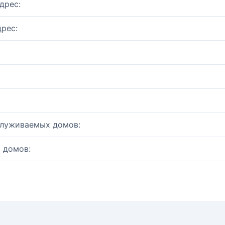
дрес:
рес:
служиваемых домов:
 домов: